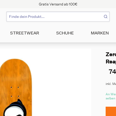
Gratis Versand ab 100€
STREETWEAR
SCHUHE
MARKEN
Zer
Rea
74
inkl. M
An Wer
selben