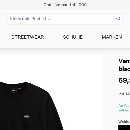
Gratis Versand ab 100€
STREETWEAR
SCHUHE
MARKEN
Vans
bla
69,
inkl. M
An Wer
selben
Wähle 