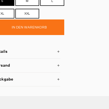
S
M
L
XL
XXL
IN DEN WARENKORB
ails
rsand
ckgabe