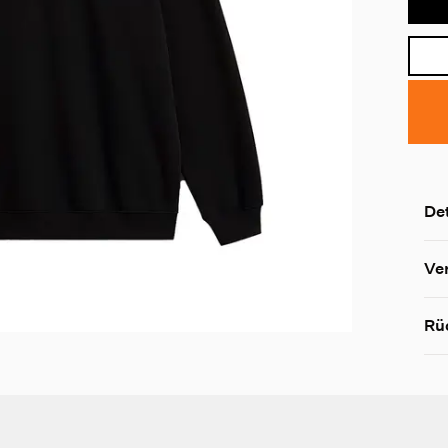
Det
Ve
Rü