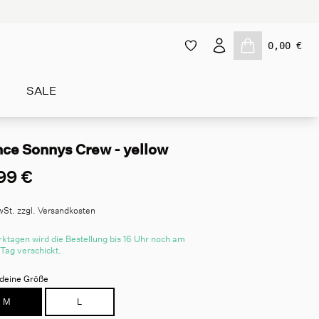
0,00 €
SALE
nce Sonnys Crew - yellow
99 €
wSt. zzgl. Versandkosten
ktagen wird die Bestellung bis 16 Uhr noch am
 Tag verschickt.
deine Größe
M
L