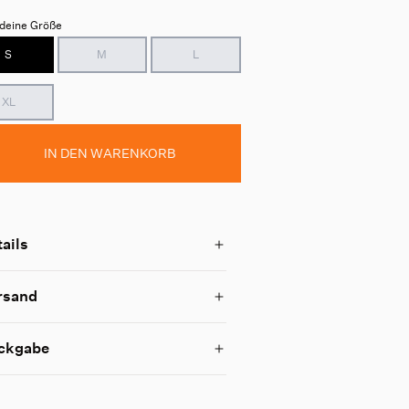
deine Größe
S
M
L
XL
IN DEN WARENKORB
ails
rsand
ckgabe