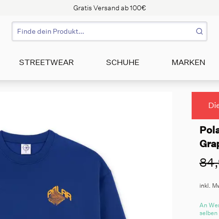
Gratis Versand ab 100€
STREETWEAR
SCHUHE
MARKEN
Di
Pol
Grap
84,
inkl. M
An Wer
selben