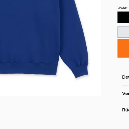
Wähle 
Det
Ve
Rü