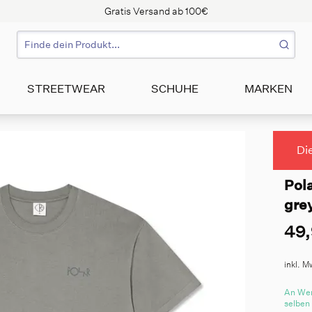
Gratis Versand ab 100€
STREETWEAR
SCHUHE
MARKEN
Di
Pola
gre
49,
inkl. M
An Wer
selben