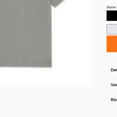
Wähle 
Det
Ve
Rü