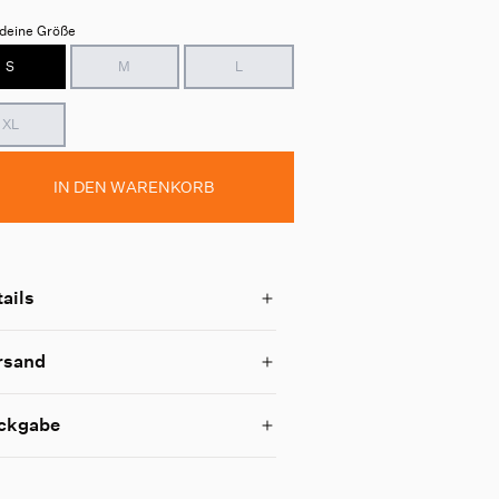
deine Größe
S
M
L
XL
IN DEN WARENKORB
ails
rsand
ckgabe