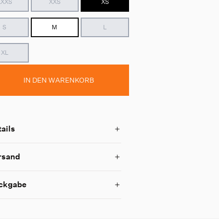
XXXS
XXS
XS
S
M
L
XL
IN DEN WARENKORB
ails
rsand
ckgabe