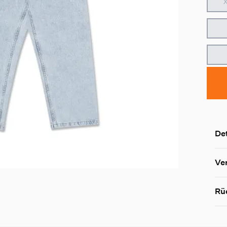
Det
Ve
Rü