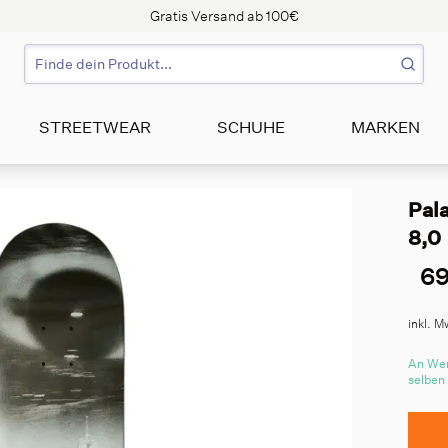
Gratis Versand ab 100€
STREETWEAR
SCHUHE
MARKEN
Pal
8,0
69
inkl. M
An Wer
selben