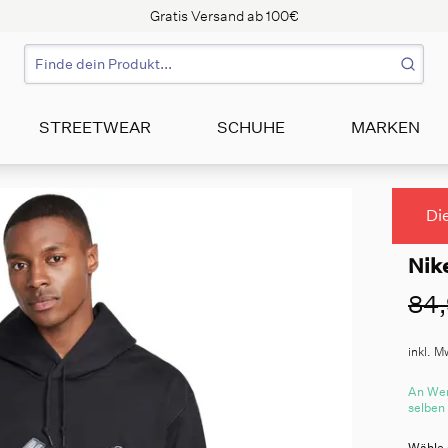
Gratis Versand ab 100€
STREETWEAR
SCHUHE
MARKEN
Di
Nik
84,
inkl. M
An Wer
selben
Wähle 