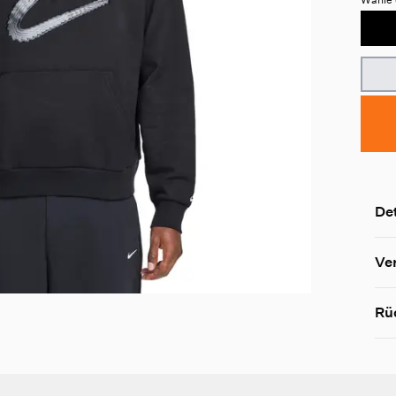
Det
Ve
Rü