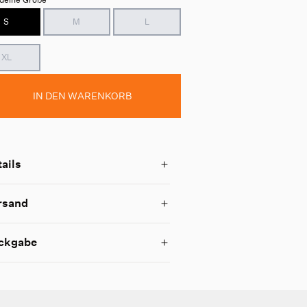
S
M
L
XL
IN DEN WARENKORB
ails
rsand
ckgabe