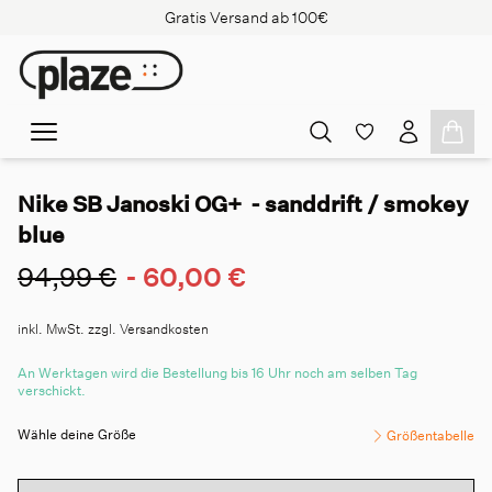
Gratis Versand ab 100€
Nike SB Janoski OG+ - sanddrift / smokey
blue
94,99 €
-
60,00 €
inkl. MwSt. zzgl. Versandkosten
An Werktagen wird die Bestellung bis 16 Uhr noch am selben Tag
verschickt.
Wähle deine Größe
Größentabelle