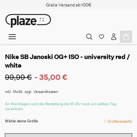
Gratis Versand ab 100€
Nike SB Janoski OG+ ISO - university red /
white
99,99 €
-
35,00 €
inkl. MwSt. zzgl. Versandkosten
An Werktagen wird die Bestellung bis 16 Uhr noch am selben Tag
verschickt.
Wähle deine Größe
Größentabelle