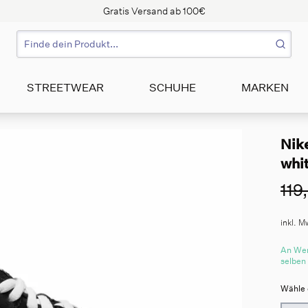
Gratis Versand ab 100€
STREETWEAR
SCHUHE
MARKEN
Nik
whit
119
inkl. M
An Wer
selben
Wähle 