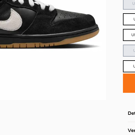
U
U
Det
Ve