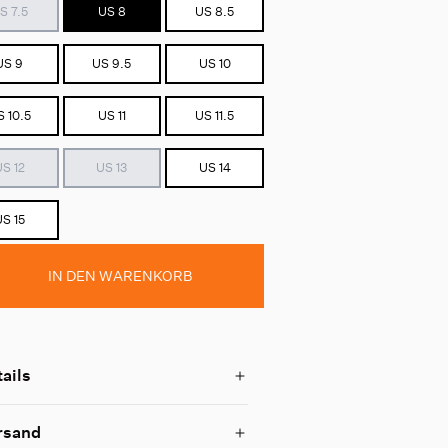
S 7.5
US 8
US 8.5
US 9
US 9.5
US 10
S 10.5
US 11
US 11.5
US 12
US 13
US 14
US 15
IN DEN WARENKORB
ails
rsand