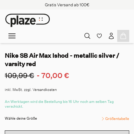
Gratis Versand ab 100€
Nike SB Air Max Ishod - metallic silver /
varsity red
109,99 €
-
70,00 €
inkl. MwSt. zzgl. Versandkosten
An Werktagen wird die Bestellung bis 16 Uhr noch am selben Tag
verschickt.
Wähle deine Größe
Größentabelle