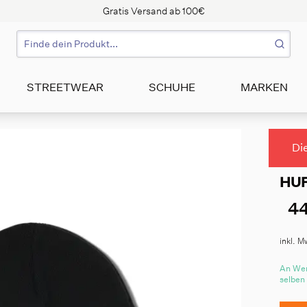
Gratis Versand ab 100€
STREETWEAR
SCHUHE
MARKEN
Di
HUF
44
inkl. M
An Wer
selben