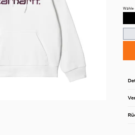
Wähle 
Det
Ve
Rü