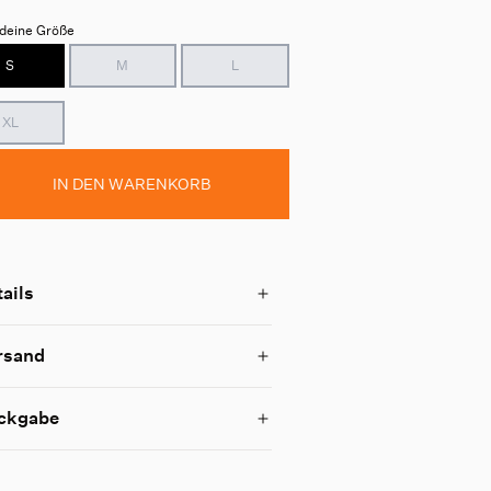
deine Größe
S
M
L
XL
IN DEN WARENKORB
ails
rsand
ckgabe