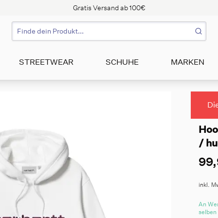
Gratis Versand ab 100€
STREETWEAR
SCHUHE
MARKEN
Di
Hoo
/ h
99,
inkl. M
An Wer
selben