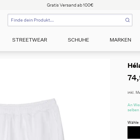
Gratis Versand ab 100€
STREETWEAR
SCHUHE
MARKEN
Héla
74,
inkl. M
An Wer
selben
Wähle 