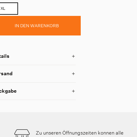
XL
IN DEN WARENKORB
ails
rsand
ckgabe
Zu unseren Öffnungszeiten konnen alle