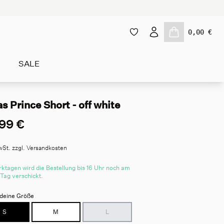
0,00 €
SALE
s Prince Short - off white
99 €
wSt. zzgl. Versandkosten
ktagen wird die Bestellung bis 16 Uhr noch am
 Tag verschickt.
deine Größe
S
M
L