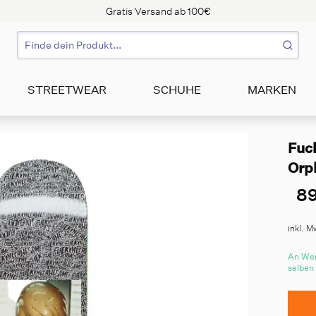
Gratis Versand ab 100€
STREETWEAR
SCHUHE
MARKEN
Fuc
Orp
89
inkl. M
An Wer
selben