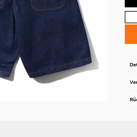
Det
Ve
Rü