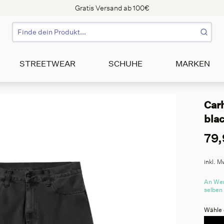
Gratis Versand ab 100€
STREETWEAR
SCHUHE
MARKEN
Car
blac
79,
inkl. M
An Wer
selben
Wähle 