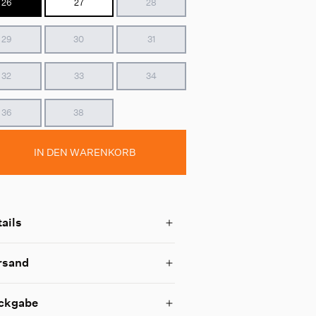
26
27
28
29
30
31
32
33
34
36
38
IN DEN WARENKORB
ails
rsand
ckgabe