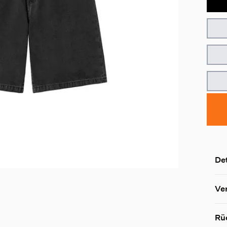
Det
Ve
Rü