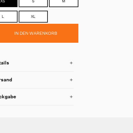
XS
S
M
L
XL
IN DEN WARENKORB
ails
rsand
ckgabe