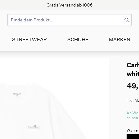
Gratis Versand ab 100€
STREETWEAR
SCHUHE
MARKEN
Carh
whi
49,
inkl. M
An Wer
selben
Wähle 