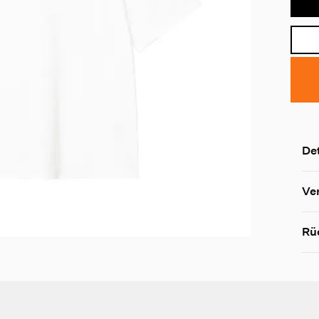
Det
Ve
Rü