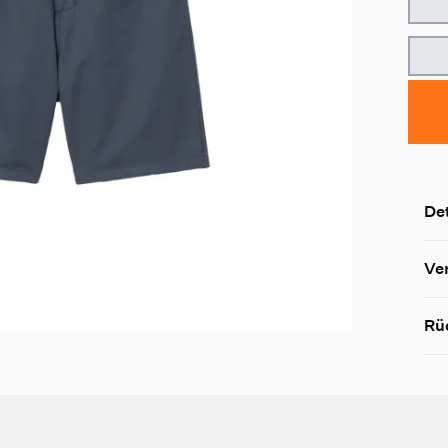
Det
Ve
Rü