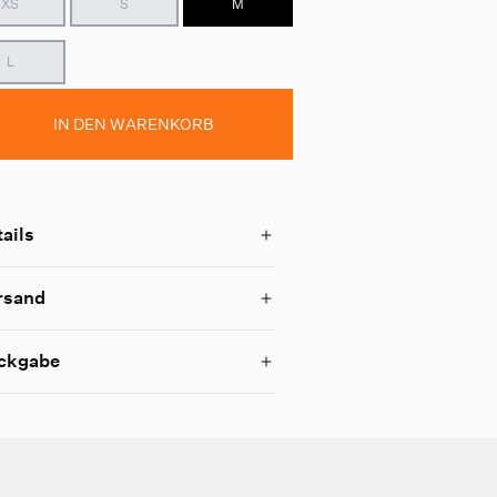
XS
S
M
L
IN DEN WARENKORB
ails
rsand
ckgabe