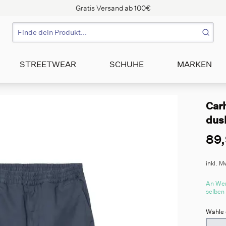
Gratis Versand ab 100€
STREETWEAR
SCHUHE
MARKEN
Carh
dus
89,
inkl. M
An Wer
selben
Wähle 