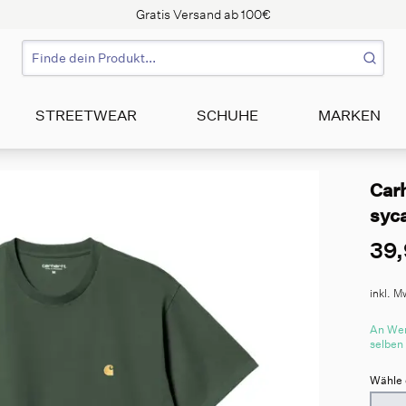
Gratis Versand ab 100€
STREETWEAR
SCHUHE
MARKEN
Car
syc
39,
inkl. M
An Wer
selben
Wähle 