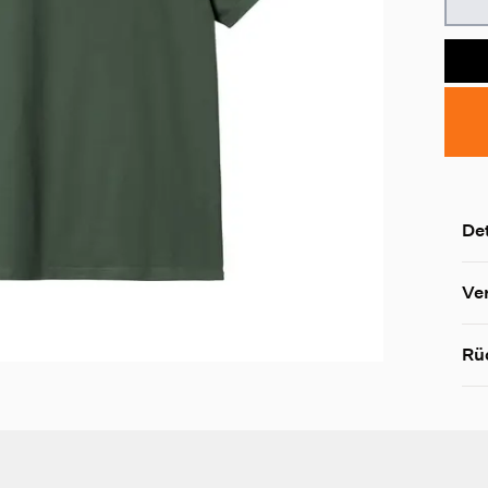
Det
Ve
Rü