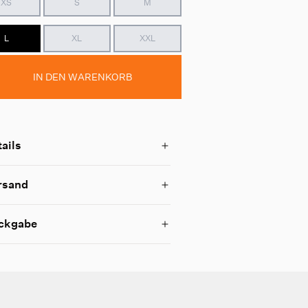
XS
S
M
L
XL
XXL
IN DEN WARENKORB
ails
rsand
ckgabe