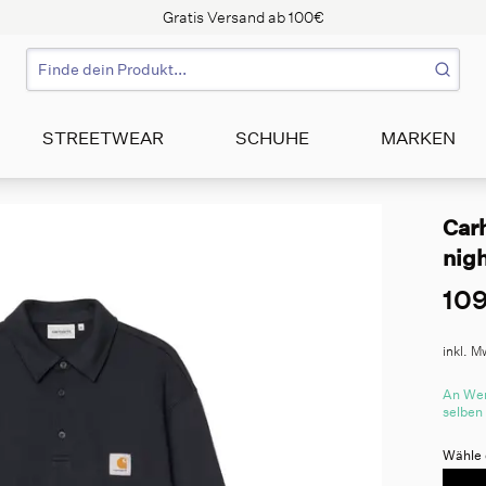
Gratis Versand ab 100€
STREETWEAR
SCHUHE
MARKEN
Carh
nig
109
inkl. M
An Wer
selben
Wähle 