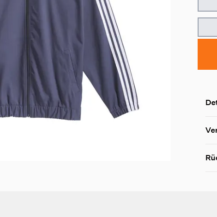
Det
Ve
Rü