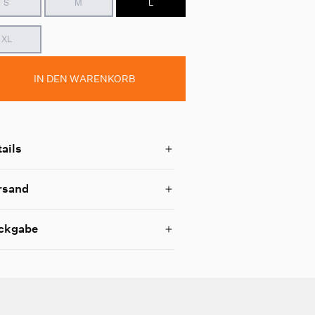
S
M
L
XL
IN DEN WARENKORB
ails
rsand
ckgabe