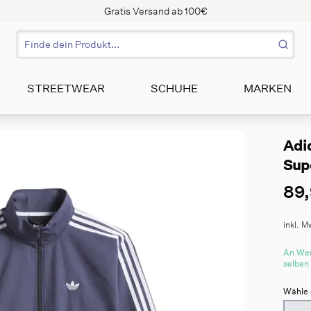
Gratis Versand ab 100€
STREETWEAR
SCHUHE
MARKEN
Adi
Supe
89,
inkl. M
An Wer
selben
Wähle 